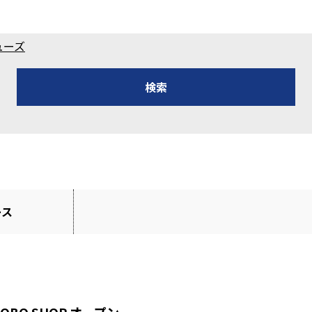
ューズ
ース