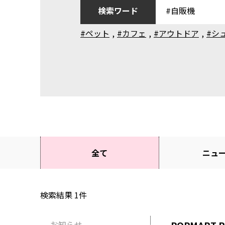
検索ワード
#ペット
,
#カフェ
,
#アウトドア
,
#シ
全て
ニュ
検索結果
1
件
お知らせ