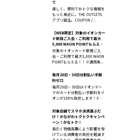
て
楽しく、便利でおトクな情報を
もっと身近に。THE OUTLETS
アプリ誕生。COUPON /...
【WEB限定】対象のイオンカー
ド新規ご入会・ご利用で最大
5,000 WAON POINTもらえ
る！！
対象のイオンカード新規ご入
会・ご利用で最大5,000 WAON
POINTもらえる！！※適用条...
毎月20日・30日分割払い手数
料ゼロ
毎月20日・30日はイオンマー
クのカード分割払い手数料をイ
オンが100％負担します！3・
6・1...
対象店舗でスマホ決済選ぶだ
け！かながわトクトクキャンペ
ーン！かなトク！
長引く物価高騰により影響を受
けている消費者の負担を軽減す
るとともに、県内事業者を支援