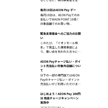
するため「...
毎月10日はAEON Pay デー
毎月10日は、AEON Payでのお
支払いでWAON POINT 10倍！
対象店舗でのお買い物...
緊急支援募金へのご協力のお願
い
このたび、「イオンモール熊
本」で発生した爆発事故によ
り、尊い命を失われた方々に対
しまして、心よ...
AEON Payチャージ払い・ポイ
ント充当払い対象外店舗につい
て
以下の一部の専門店ではAEON
Payのチャージ払い・ポイント
充当払いがご利用いただけませ
ん。...
はじめよう！AEON Pay 200円
分 残高チャージキャンペーン
実施中
2026/07/01(水) 〜