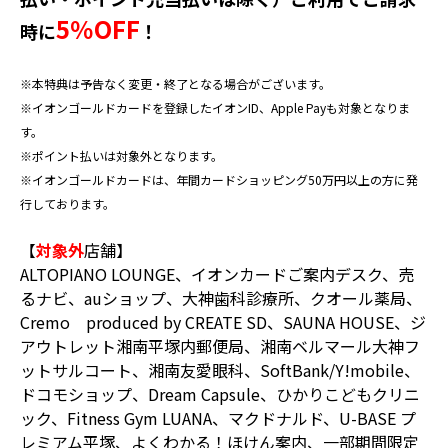
5％OFF
時に
！
※本特典は予告なく変更・終了となる場合がございます。
※イオンゴールドカードを登録したイオンID、Apple Payも対象となりま
す。
※ポイント払いは対象外となります。
※イオンゴールドカードは、年間カードショッピング50万円以上の方に発
行しております。
【
対象外
店舗】
ALTOPIANO LOUNGE、イオンカードご案内デスク、売
るナビ、auショップ、大神歯科診療所、クオール薬局、
Cremo produced by CREATE SD、SAUNA HOUSE、ジ
アウトレット湘南平塚内郵便局、湘南ベルマール大神フ
ットサルコート、湘南友愛眼科、SoftBank/Y!mobile、
ドコモショップ、Dream Capsule、ひかりこどもクリニ
ック、Fitness Gym LUANA、マクドナルド、U-BASE プ
レミアム平塚、よくわかる！ほけん案内、一部期間限定