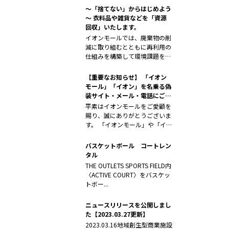
～「捨てない」からはじめよう
～ 衣料品や雑貨などを「資源
回収」いたします。
イオンモールでは、廃棄物の削
減に取り組むとともに再利用の
仕組みを構築して環境課題を解
決するため...
【重要なお知らせ】 「イオン
モール」「イオン」を名乗る偽
装サイト・メール・電話にご注
意ください
平素はイオンモールをご愛顧を
賜り、誠にありがとうございま
す。 「イオンモール」や「イオ
ン」を...
バスケットボール コートレン
タル
THE OUTLETS SPORTS FIELD内
〈ACTIVE COURT〉をバスケッ
トボー...
ニュースリリースを公開しまし
た【2023.03.27更新】
2023.03.16地域創生型商業施設