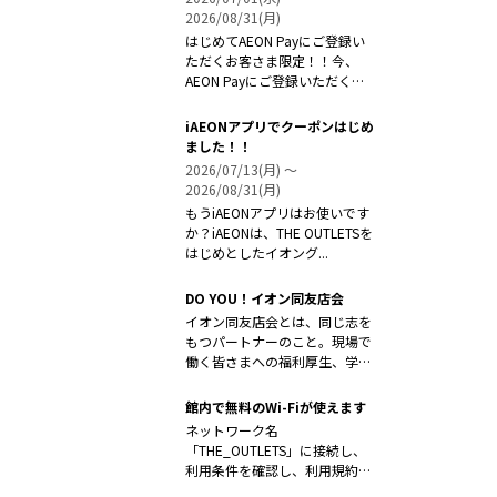
2026/08/31(月)
はじめてAEON Payにご登録い
ただくお客さま限定！！今、
AEON Payにご登録いただく
と...
iAEONアプリでクーポンはじめ
ました！！
2026/07/13(月) 〜
2026/08/31(月)
もうiAEONアプリはお使いです
か？iAEONは、THE OUTLETSを
はじめとしたイオング...
DO YOU！イオン同友店会
イオン同友店会とは、同じ志を
もつパートナーのこと。現場で
働く皆さまへの福利厚生、学習
支援、研修...
館内で無料のWi-Fiが使えます
ネットワーク名
「THE_OUTLETS」に接続し、
利用条件を確認し、利用規約に
同意の上ご利用く...