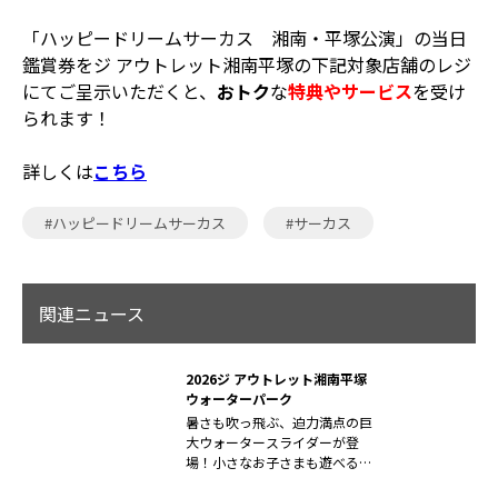
「ハッピードリームサーカス 湘南・平塚公演」の当日
鑑賞券をジ アウトレット湘南平塚の下記対象店舗のレジ
にてご呈示いただくと、
おトク
な
特典やサービス
を受け
られます！
詳しくは
こちら
#ハッピードリームサーカス
#サーカス
関連ニュース
2026ジ アウトレット湘南平塚
ウォーターパーク
暑さも吹っ飛ぶ、迫力満点の巨
大ウォータースライダーが登
場！小さなお子さまも遊べる楽
しいプールも...