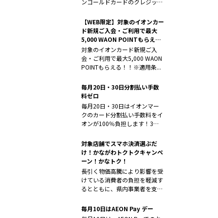
ンゴールドカードのクレジット
払い・A...
【WEB限定】対象のイオンカー
ド新規ご入会・ご利用で最大
5,000 WAON POINTもらえ
る！！
対象のイオンカード新規ご入
会・ご利用で最大5,000 WAON
POINTもらえる！！※適用条...
毎月20日・30日分割払い手数
料ゼロ
毎月20日・30日はイオンマー
クのカード分割払い手数料をイ
オンが100％負担します！3・
6・1...
対象店舗でスマホ決済選ぶだ
け！かながわトクトクキャンペ
ーン！かなトク！
長引く物価高騰により影響を受
けている消費者の負担を軽減す
るとともに、県内事業者を支援
するため「...
毎月10日はAEON Pay デー