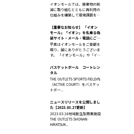
イオンモールでは、廃棄物の削
減に取り組むとともに再利用の
仕組みを構築して環境課題を解
決するため...
【重要なお知らせ】 「イオン
モール」「イオン」を名乗る偽
装サイト・メール・電話にご注
意ください
平素はイオンモールをご愛顧を
賜り、誠にありがとうございま
す。 「イオンモール」や「イオ
ン」を...
バスケットボール コートレン
タル
THE OUTLETS SPORTS FIELD内
〈ACTIVE COURT〉をバスケッ
トボー...
ニュースリリースを公開しまし
た【2023.03.27更新】
2023.03.16地域創生型商業施設
THE OUTLETS SHONAN
HIRATSUK...