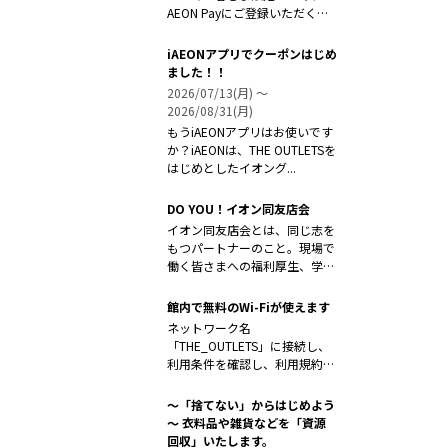
AEON Payにご登録いただく
と...
iAEONアプリでクーポンはじめ
ました！！
2026/07/13(月) 〜
2026/08/31(月)
もうiAEONアプリはお使いです
か？iAEONは、THE OUTLETSを
はじめとしたイオング...
DO YOU！イオン同友店会
イオン同友店会とは、同じ志を
もつパートナーのこと。現場で
働く皆さまへの福利厚生、学習
支援、研修...
館内で無料のWi-Fiが使えます
ネットワーク名
「THE_OUTLETS」に接続し、
利用条件を確認し、利用規約に
同意の上ご利用く...
～「捨てない」からはじめよう
～ 衣料品や雑貨などを「資源
回収」いたします。