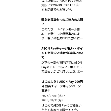
毎月10日は、AEON Payでのお
支払いでWAON POINT 10倍！
対象店舗でのお買い物...
緊急支援募金へのご協力のお願
い
このたび、「イオンモール熊
本」で発生した爆発事故によ
り、尊い命を失われた方々に対
しまして、心よ...
AEON Payチャージ払い・ポイ
ント充当払い対象外店舗につい
て
以下の一部の専門店ではAEON
Payのチャージ払い・ポイント
充当払いがご利用いただけませ
ん。...
はじめよう！AEON Pay 200円
分 残高チャージキャンペーン
実施中
2026/07/01(水) 〜
2026/08/31(月)
はじめてAEON Payにご登録い
ただくお客さま限定！！今、