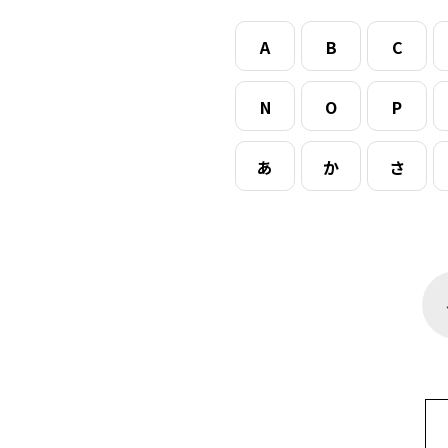
A
B
C
N
O
P
あ
か
さ