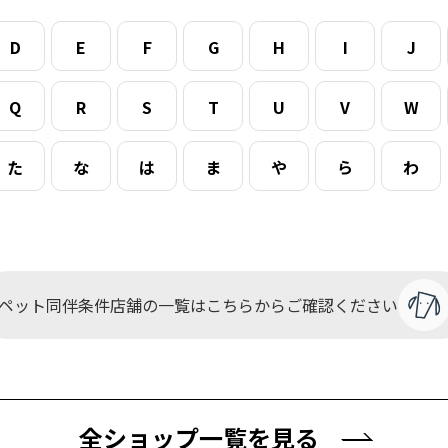
D
E
F
G
H
I
J
Q
R
S
T
U
V
W
た
な
は
ま
や
ら
わ
ペット同伴条件店舗の一覧は
こちらからご確認ください
全ショップ一覧を見る