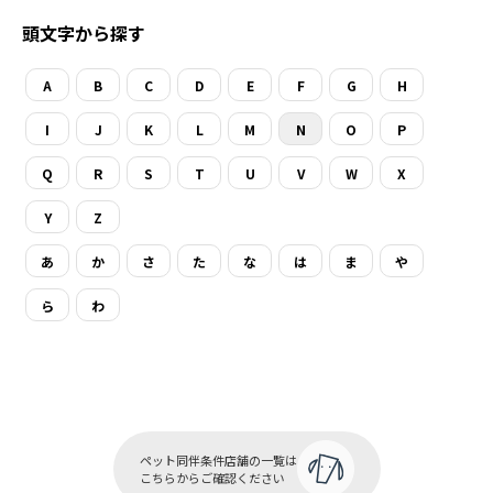
頭文字から探す
A
B
C
D
E
F
G
H
I
J
K
L
M
N
O
P
Q
R
S
T
U
V
W
X
Y
Z
あ
か
さ
た
な
は
ま
や
ら
わ
ペット同伴条件店舗の一覧は
こちらからご確認ください