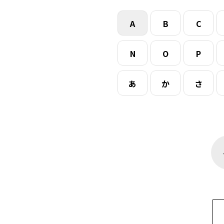
A
B
C
N
O
P
あ
か
さ