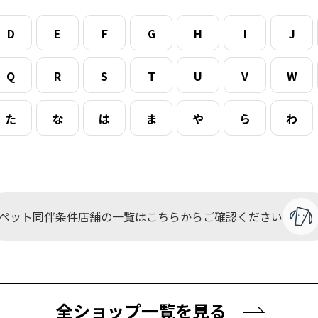
D
E
F
G
H
I
J
Q
R
S
T
U
V
W
た
な
は
ま
や
ら
わ
ペット同伴条件店舗の一覧は
こちらからご確認ください
全ショップ一覧を見る