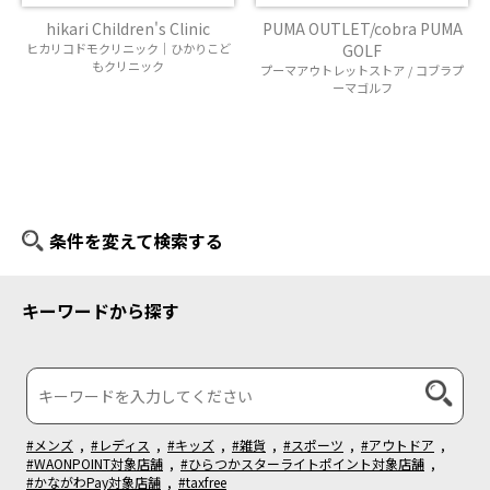
hikari Children's Clinic
PUMA OUTLET/cobra PUMA
ヒカリコドモクリニック｜ひかりこど
GOLF
もクリニック
プーマアウトレットストア / コブラプ
ーマゴルフ
条件を変えて検索する
キーワードから探す
#メンズ
,
#レディス
,
#キッズ
,
#雑貨
,
#スポーツ
,
#アウトドア
,
#WAONPOINT対象店舗
,
#ひらつかスターライトポイント対象店舗
,
#かながわPay対象店舗
,
#taxfree