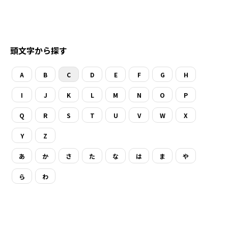
頭文字から探す
A
B
C
D
E
F
G
H
I
J
K
L
M
N
O
P
Q
R
S
T
U
V
W
X
Y
Z
あ
か
さ
た
な
は
ま
や
ら
わ