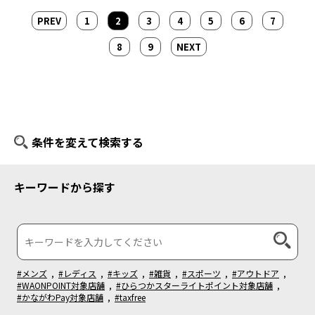
PREV
1
2
3
4
5
6
7
8
9
NEXT
条件を変えて検索する
キーワードから探す
#メンズ
,
#レディス
,
#キッズ
,
#雑貨
,
#スポーツ
,
#アウトドア
,
#WAONPOINT対象店舗
,
#ひらつかスターライトポイント対象店舗
,
#かながわPay対象店舗
,
#taxfree