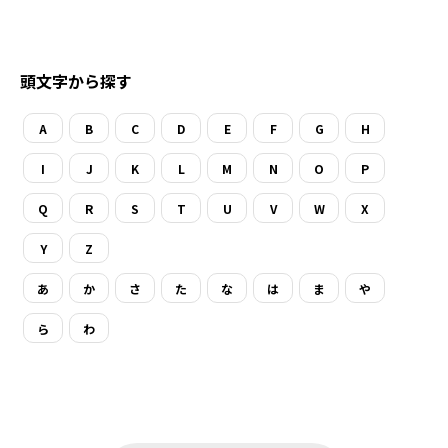
頭文字から探す
A
B
C
D
E
F
G
H
I
J
K
L
M
N
O
P
Q
R
S
T
U
V
W
X
Y
Z
あ
か
さ
た
な
は
ま
や
ら
わ